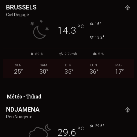
BRUSSELS
Ciel Dégagé
°
16
°
C
14.3
°
13.2
69 %
2.7kmh
5 %
VEN
SAM
DIM
LUN
MAR
25
°
30
°
35
°
36
°
17
°
Météo - Tchad
NDJAMENA
Peu Nuageux
°
29.6
°
C
29.6