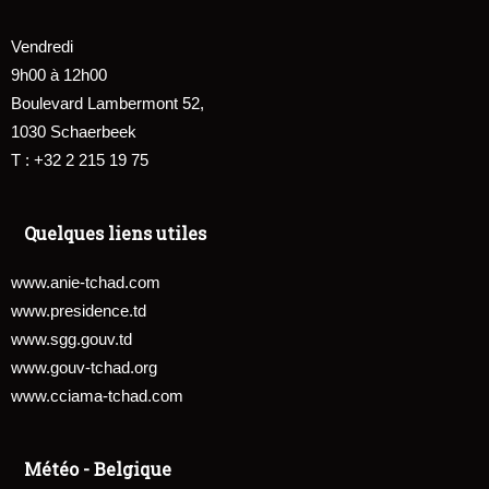
Vendredi
9h00 à 12h00
Boulevard Lambermont 52,
1030 Schaerbeek
T : +32 2 215 19 75
Quelques liens utiles
www.anie-tchad.com
www.presidence.td
www.sgg.gouv.td
www.gouv-tchad.org
www.cciama-tchad.com
Météo - Belgique