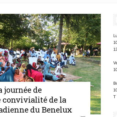
du
Lu
1
Tchad
1
V
1
de
B
a journée de
1
e convivialité de la
T 
dienne du Benelux