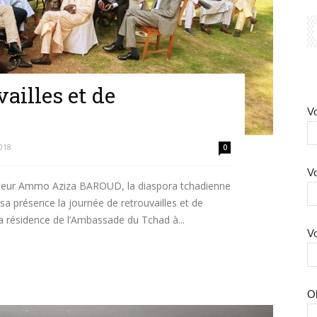
ailles et de
Vo
2018
0
Vo
deur Ammo Aziza BAROUD, la diaspora tchadienne
 présence la journée de retrouvailles et de
la résidence de l’Ambassade du Tchad à...
Vo
O