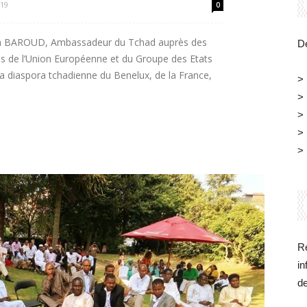
Belgique
019
0
za BAROUD, Ambassadeur du Tchad auprès des
Dé
s de l’Union Européenne et du Groupe des Etats
a diaspora tchadienne du Benelux, de la France,
>
>
>
>
>
Re
in
d