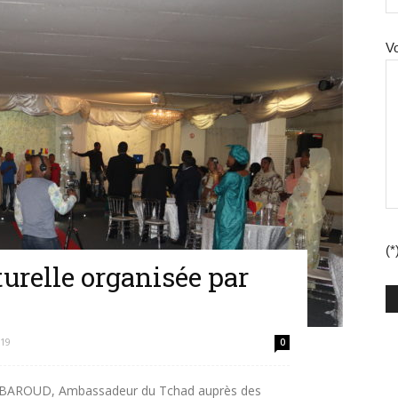
V
(*
turelle organisée par
019
0
BAROUD, Ambassadeur du Tchad auprès des