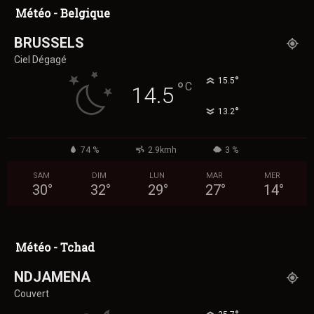
Météo - Belgique
BRUSSELS
Ciel Dégagé
°
15.5
°
C
14.5
°
13.2
74 %
2.9kmh
3 %
SAM
DIM
LUN
MAR
MER
30
°
32
°
29
°
27
°
14
°
Météo - Tchad
NDJAMENA
Couvert