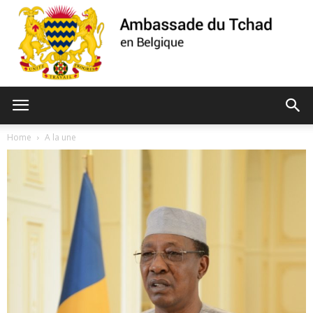
Ambassade
Home
A la une
du
Tchad
de