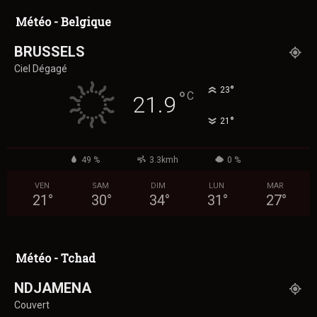
Météo - Belgique
BRUSSELS
Ciel Dégagé
°
23
°
C
21.9
°
21
49 %
3.3kmh
0 %
VEN
SAM
DIM
LUN
MAR
21
°
30
°
34
°
31
°
27
°
Météo - Tchad
NDJAMENA
Couvert