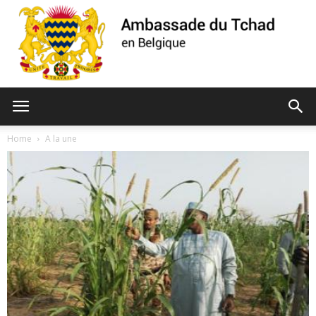
Ambassade
Home
A la une
du
Tchad
de