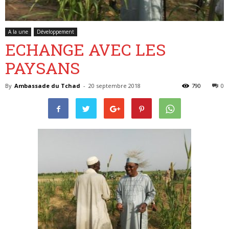
A la une
Développement
Belgique
ECHANGE AVEC LES
PAYSANS
By
Ambassade du Tchad
-
20 septembre 2018
790
0