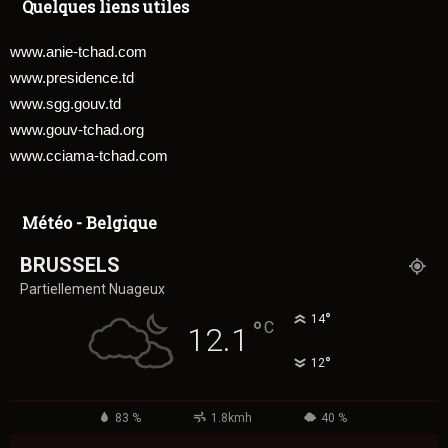
Quelques liens utiles
www.anie-tchad.com
www.presidence.td
www.sgg.gouv.td
www.gouv-tchad.org
www.cciama-tchad.com
Météo - Belgique
BRUSSELS
Partiellement Nuageux
°
14
°
C
12.1
°
12
83 %
1.8kmh
40 %