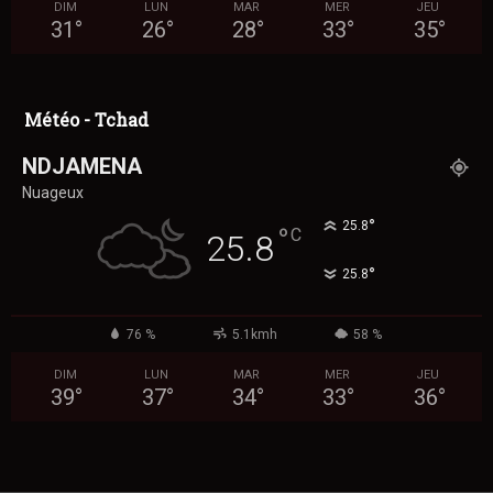
DIM
LUN
MAR
MER
JEU
31
°
26
°
28
°
33
°
35
°
Météo - Tchad
NDJAMENA
Nuageux
°
25.8
°
C
25.8
°
25.8
76 %
5.1kmh
58 %
DIM
LUN
MAR
MER
JEU
39
°
37
°
34
°
33
°
36
°