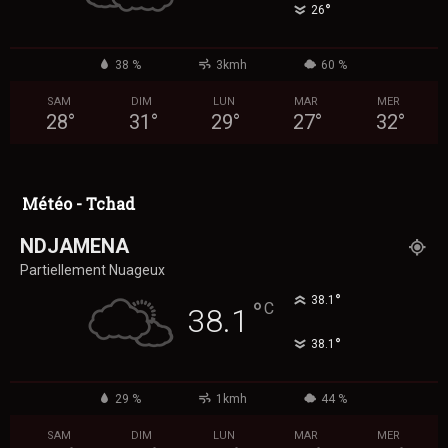
°
26
38 %
3kmh
60 %
SAM
DIM
LUN
MAR
MER
28
°
31
°
29
°
27
°
32
°
Météo - Tchad
NDJAMENA
Partiellement Nuageux
°
38.1
°
C
38.1
°
38.1
29 %
1kmh
44 %
SAM
DIM
LUN
MAR
MER