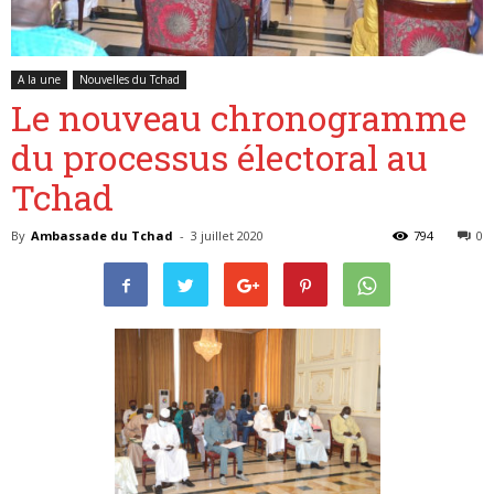
A la une
Nouvelles du Tchad
Belgique
Le nouveau chronogramme
du processus électoral au
Tchad
By
Ambassade du Tchad
-
3 juillet 2020
794
0