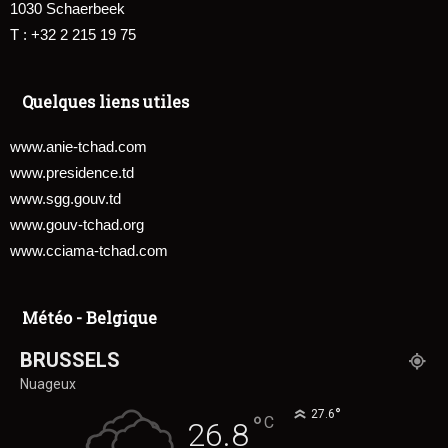
1030 Schaerbeek
T : +32 2 215 19 75
Quelques liens utiles
www.anie-tchad.com
www.presidence.td
www.sgg.gouv.td
www.gouv-tchad.org
www.cciama-tchad.com
Météo - Belgique
BRUSSELS
Nuageux
°
27.6
°
C
26.8