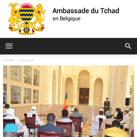
Ambassade
Home
A la une
du
Tchad
de