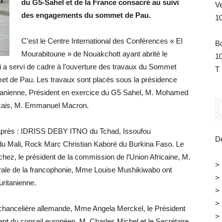
du G5-Sahel et de la France consacré au suivi
V
des engagements du sommet de Pau.
1
C’est le Centre International des Conférences « El
B
Mourabitoune » de Nouakchott ayant abrité le
1
 a servi de cadre à l’ouverture des travaux du Sommet
T 
mmet de Pau. Les travaux sont placés sous la présidence
anienne, Président en exercice du G5 Sahel, M. Mohamed
nçais, M. Emmanuel Macron.
i-après : IDRISS DEBY ITNO du Tchad, Issoufou
Dé
u Mali, Rock Marc Christian Kaboré du Burkina Faso. Le
z, le président de la commission de l’Union Africaine, M.
>
rale de la francophonie, Mme Louise Mushikiwabo ont
>
uritanienne.
>
>
 chancelière allemande, Mme Angela Merckel, le Président
>
ent du conseil européen, M. Charles Michel et le Secrétaire