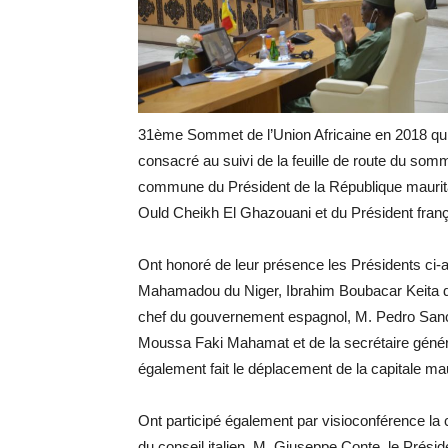
31ème Sommet de l’Union Africaine en 2018 qui
consacré au suivi de la feuille de route du so
commune du Président de la République maurit
Ould Cheikh El Ghazouani et du Président fra
Ont honoré de leur présence les Présidents c
Mahamadou du Niger, Ibrahim Boubacar Keita d
chef du gouvernement espagnol, M. Pedro Sanche
Moussa Faki Mahamat et de la secrétaire géné
également fait le déplacement de la capitale ma
Ont participé également par visioconférence la
du conseil italien, M. Giuseppe Conte, le Présid