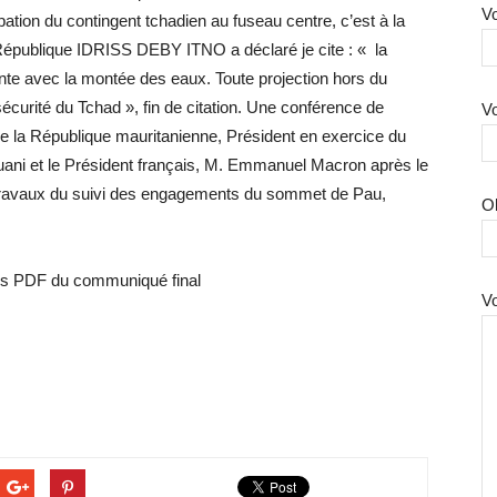
Vo
pation du contingent tchadien au fuseau centre, c’est à la
a République IDRISS DEBY ITNO a déclaré je cite : « la
e avec la montée des eaux. Toute projection hors du
 sécurité du Tchad », fin de citation. Une conférence de
Vo
e la République mauritanienne, Président en exercice du
i et le Président français, M. Emmanuel Macron après le
 travaux du suivi des engagements du sommet de Pau,
O
sous PDF du communiqué final
V