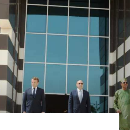
du
Tchad
de