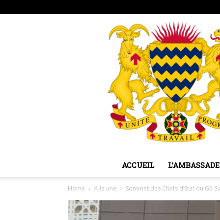
lundi, août 10, 2026
Sign in / Join
ACCUEIL
L’AMBASSADE
Home
A la une
Sommet des Chefs d’Etat du G5-Sah