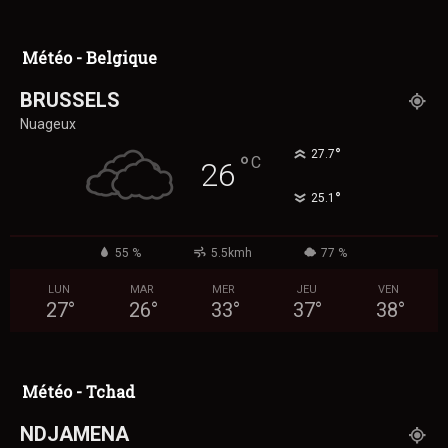
Météo - Belgique
BRUSSELS
Nuageux
°
27.7
°
C
26
°
25.1
55 %
5.5kmh
77 %
LUN
MAR
MER
JEU
VEN
27
°
26
°
33
°
37
°
38
°
Météo - Tchad
NDJAMENA