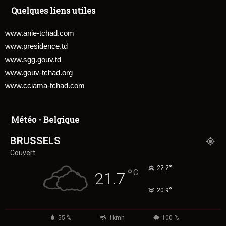
Quelques liens utiles
www.anie-tchad.com
www.presidence.td
www.sgg.gouv.td
www.gouv-tchad.org
www.cciama-tchad.com
Météo - Belgique
BRUSSELS
Couvert
°
22.2
°
C
21.7
°
20.9
55 %
1kmh
100 %