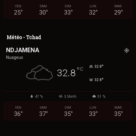
VEN
SAM
DIM
LUN
MAR
25
°
30
°
33
°
32
°
29
°
Météo - Tchad
NDJAMENA
Nuageux
°
32.8
°
C
32.8
°
32.8
47 %
3.5kmh
51 %
VEN
SAM
DIM
LUN
MAR
36
°
37
°
35
°
33
°
35
°