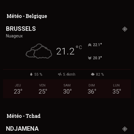
Météo - Belgique
BRUSSELS
Nuageux
°
22.1
°
C
21.2
°
20.3
55 %
5.4kmh
82 %
JEU
VEN
SAM
DIM
LUN
23
°
25
°
30
°
36
°
35
°
Météo - Tchad
NDJAMENA