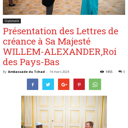
Diplomatie
Belgique
Présentation des Lettres de
créance à Sa Majesté
WILLEM-ALEXANDER,Roi
des Pays-Bas
By
Ambassade du Tchad
-
14 mars 2024
1455
0