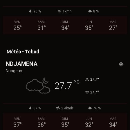
90 %
1kmh
8 %
VEN
SAM
DIM
LUN
MAR
25
°
31
°
34
°
35
°
27
°
Météo - Tchad
NDJAMENA
Nuageux
°
27.7
°
C
27.7
°
27.7
57 %
2.4kmh
76 %
VEN
SAM
DIM
LUN
MAR
37
°
36
°
35
°
32
°
34
°