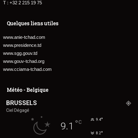
T : +32 2 215 19 75
Quelques liens utiles
www.anie-tchad.com
www.presidence.td
www.sgg.gouv.td
www.gouv-tchad.org
www.cciama-tchad.com
Météo - Belgique
BRUSSELS
Ciel Dégagé
°
9.4
°
C
9.1
°
8.2