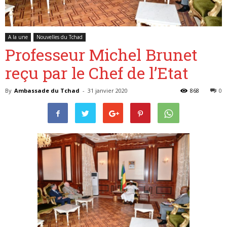
A la une
Nouvelles du Tchad
Belgique
Professeur Michel Brunet
reçu par le Chef de l’Etat
By
Ambassade du Tchad
-
31 janvier 2020
868
0