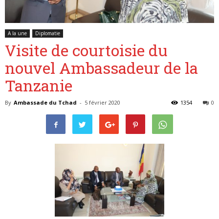
A la une
Diplomatie
Belgique
Visite de courtoisie du
nouvel Ambassadeur de la
Tanzanie
By
Ambassade du Tchad
-
5 février 2020
1354
0