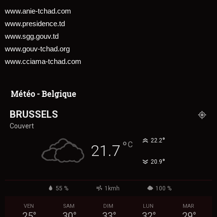
www.anie-tchad.com
www.presidence.td
www.sgg.gouv.td
www.gouv-tchad.org
www.cciama-tchad.com
Météo - Belgique
BRUSSELS
Couvert
°
22.2
°
C
21.7
°
20.9
55 %
1kmh
100 %
VEN
SAM
DIM
LUN
MAR
25
°
30
°
33
°
32
°
29
°