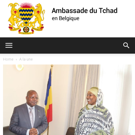
Ambassade
Home
A la une
du
Tchad
de