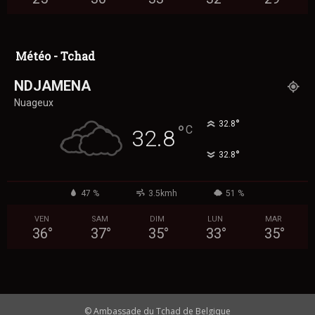
Météo - Tchad
NDJAMENA
Nuageux
°
32.8
°
C
32.8
°
32.8
47 %
3.5kmh
51 %
VEN
SAM
DIM
LUN
MAR
36
°
37
°
35
°
33
°
35
°
© Ambassade du Tchad de Belgique