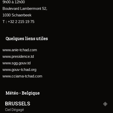
9h00 à 12h00
Boulevard Lambermont 52,
1030 Schaerbeek
T : +32 2 215 19 75
Quelques liens utiles
www.anie-tchad.com
www.presidence.td
www.sgg.gouv.td
www.gouv-tchad.org
www.cciama-tchad.com
Météo - Belgique
BRUSSELS
Ciel Dégagé