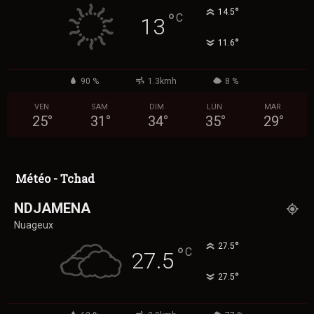
°
14.5
°
C
13
°
11.6
90 %
1.3kmh
8 %
VEN
SAM
DIM
LUN
MAR
25
°
31
°
34
°
35
°
29
°
Météo - Tchad
NDJAMENA
Nuageux
°
27.5
°
C
27.5
°
27.5