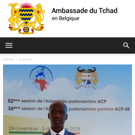
Ambassade
Home
A la une
du
Tchad
de