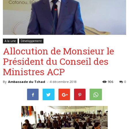
Belgique
A la une
Développement
Allocution de Monsieur le
Président du Conseil des
Ministres ACP
By
Ambassade du Tchad
-
4 décembre 2018
906
0