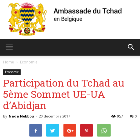
Ambassade
Home
Economie
Economie
Participation du Tchad au
du
5ème Sommet UE-UA
d’Abidjan
Tchad
By
Nada Nebbou
-
20 décembre 2017
957
0
de