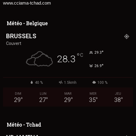
www.cciama-tchad.com
Météo - Belgique
BRUSSELS
Couvert
°
29.3
°
C
28.3
°
26.9
40 %
1.5kmh
100 %
DIM
LUN
MAR
MER
JEU
29
°
27
°
29
°
35
°
38
°
Météo - Tchad